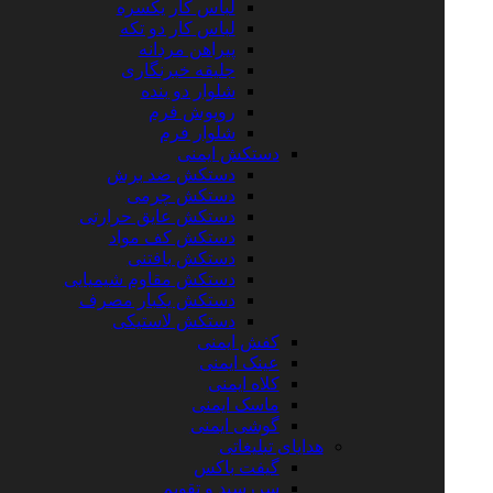
لباس کار یکسره
لباس کار دو تکه
پیراهن مردانه
جلیقه خبرنگاری
شلوار دو بنده
روپوش فرم
شلوار فرم
دستکش ایمنی
دستکش ضد برش
دستکش چرمی
دستکش عایق حرارتی
دستکش کف مواد
دستکش بافتنی
دستکش مقاوم شیمیایی
دستکش یکبار مصرف
دستکش لاستیکی
کفش ایمنی
عینک ایمنی
کلاه ایمنی
ماسک ایمنی
گوشی ایمنی
هدایای تبلیغاتی
گیفت باکس
سررسید و تقویم