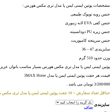
مشخصات پوتین ایمنی ایمن پا مدل تری مکس هورس :
جنس رویه نوبوک طبیعی
جنس کفی EVA لانه زنبوری
جنس زیره PU دودانسیته
جنس سرپنجه کامپوزیت
سایزبندی 47 – 36
وزن حدود 510 گرم
پوتین ایمنی ایمن پا مدل تری مکس هورس بسیار مناسب بانوان عزیز با سایز پای 36 به بالا می باشد که دغدغه تهیه کفش ایمنی مهندس
قیمت هر جفت پوتین ایمنی ایمن پا مدل 3MAX Horse
3/200/000 تومان می باشد .
حداقل تعداد سفارش = 10
جفت پوتین ایمنی ایمن پا مدل تری مکس 
سایزبندی
صاف