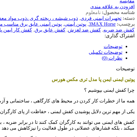
مقایسه
افزودن به علاقه مندی
شناسه محصول:
نامعلوم
دسته:
تجهیرات ایمنی فردی
,
ذوب شیشه ، ریخته گری ،ذوب مواد معد
برچسب:
3MAX Horse
,
پوتین ایمنی
,
پوتین ایمنی عایق برق مناسب 
کفش ضد ضربه
,
کفش ضد لغزش
,
کفش عایق برق
,
کفش کار ایمن پا
اشتراک گذاری:
توضیحات
توضیحات تکمیلی
نظرات (0)
توضیحات
پوتین ایمنی ایمن پا مدل تری مکس هورس
چرا کفش ایمنی بپوشیم ؟
همه ما از خطرات کار کردن در محیط های کارگاهی ، ساختمانی و آزما
یکی از مهم ترین دلایل پوشیدن کفش ایمنی ، حفاظت از پای کارگرا
کفش های ایمنی می توانند به کارگران کمک کنند تا در برابر ضربه 
میکند ، بلکه فشارهای عضلانی در طول فعالیت را نیزکاهش می دهد .