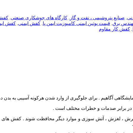
نی
,
صنایع پتروشیمی ، نفت و گاز
,
کارگاه های جوشکاری صنعتی
,
کفش 
مهندس برق
,
قیمت پوتین ایمنی کامپوزیت ایمن پا
,
کفش ایمنی
,
کفش ایم
,
کفش کار مقاوم
یشگاهی آگاهیم . برای جلوگیری از وارد شدن هرکونه آسیبی به بدن د
ن در برابر صدمات و خطرات مختلف است .
، برش ، لغزش ، آتش سوزی و موارد دیگر محافظت شوند . کفش های ایم