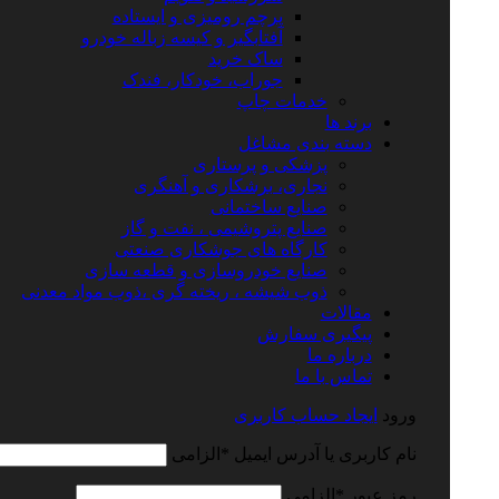
پرچم رومیزی و ایستاده
آفتابگیر و کیسه زباله خودرو
ساک خرید
جوراب، خودکار، فندک
خدمات چاپ
برند ها
دسته بندی مشاغل
پزشکی و پرستاری
نجاری، برشکاری و آهنگری
صنایع ساختمانی
صنایع پتروشیمی ، نفت و گاز
کارگاه های جوشکاری صنعتی
صنایع خودروسازی و قطعه سازی
ذوب شیشه ، ریخته گری ،ذوب مواد معدنی
مقالات
پیگیری سفارش
درباره ما
تماس با ما
ورود
ایجاد حساب کاربری
نام کاربری یا آدرس ایمیل
*
الزامی
رمز عبور
*
الزامی