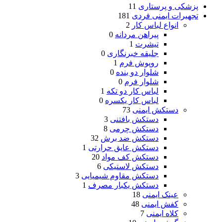
پزشکی و پرستاری
11
تجهیرات ایمنی فردی
181
انواع لباس کار
2
پیراهن مردانه
0
تیشرت
1
جلیقه خبرنگاری
0
روپوش فرم
1
شلوار دو بنده
0
شلوار فرم
0
لباس کار دو تکه
1
لباس کار یکسره
0
دستکش ایمنی
73
دستکش بافتنی
3
دستکش چرمی
8
دستکش ضد برش
32
دستکش عایق حرارتی
1
دستکش کف مواد
20
دستکش لاستیکی
6
دستکش مقاوم شیمیایی
3
دستکش یکبار مصرف
1
عینک ایمنی
18
کفش ایمنی
48
کلاه ایمنی
7