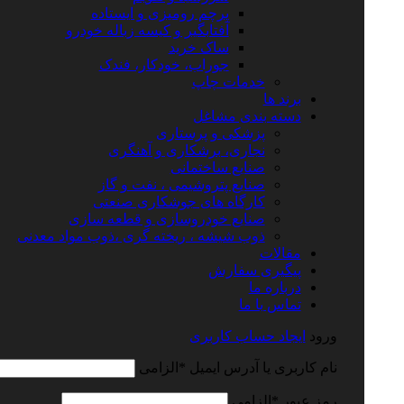
پرچم رومیزی و ایستاده
آفتابگیر و کیسه زباله خودرو
ساک خرید
جوراب، خودکار، فندک
خدمات چاپ
برند ها
دسته بندی مشاغل
پزشکی و پرستاری
نجاری، برشکاری و آهنگری
صنایع ساختمانی
صنایع پتروشیمی ، نفت و گاز
کارگاه های جوشکاری صنعتی
صنایع خودروسازی و قطعه سازی
ذوب شیشه ، ریخته گری ،ذوب مواد معدنی
مقالات
پیگیری سفارش
درباره ما
تماس با ما
ورود
ایجاد حساب کاربری
نام کاربری یا آدرس ایمیل
*
الزامی
رمز عبور
*
الزامی