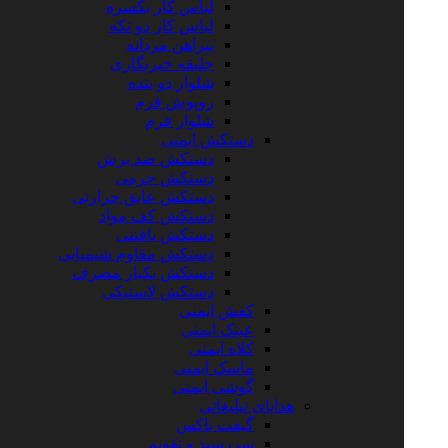
لباس کار یکسره
لباس کار دو تکه
پیراهن مردانه
جلیقه خبرنگاری
شلوار دو بنده
روپوش فرم
شلوار فرم
دستکش ایمنی
دستکش ضد برش
دستکش چرمی
دستکش عایق حرارتی
دستکش کف مواد
دستکش بافتنی
دستکش مقاوم شیمیایی
دستکش یکبار مصرف
دستکش لاستیکی
کفش ایمنی
عینک ایمنی
کلاه ایمنی
ماسک ایمنی
گوشی ایمنی
هدایای تبلیغاتی
گیفت باکس
سررسید و تقویم