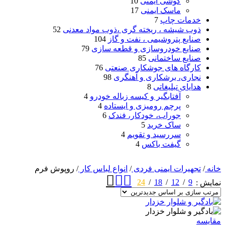
گوشی ایمنی
10
ماسک ایمنی
17
خدمات چاپ
7
ذوب شیشه ، ریخته گری ،ذوب مواد معدنی
52
صنایع پتروشیمی ، نفت و گاز
104
صنایع خودروسازی و قطعه سازی
79
صنایع ساختمانی
85
کارگاه های جوشکاری صنعتی
76
نجاری، برشکاری و آهنگری
98
هدایای تبلیغاتی
8
آفتابگیر و کیسه زباله خودرو
4
پرچم رومیزی و ایستاده
4
جوراب، خودکار، فندک
6
ساک خرید
5
سررسید و تقویم
4
گیفت باکس
4
خانه
/
تجهیرات ایمنی فردی
/
انواع لباس کار
/
روپوش فرم
24
18
12
9
نمایش
مقایسه