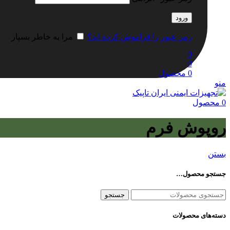
ورود
رمز عبور را فراموش کرده اید؟
مرا به خاطر بسپار
0
0
0
محصول
منو
0
محصول
روپوش فرم
بستن
جستجو محصول…
جستجو
دسته‌های محصولات