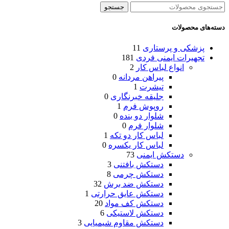
جستجو
دسته‌های محصولات
پزشکی و پرستاری
11
تجهیرات ایمنی فردی
181
انواع لباس کار
2
پیراهن مردانه
0
تیشرت
1
جلیقه خبرنگاری
0
روپوش فرم
1
شلوار دو بنده
0
شلوار فرم
0
لباس کار دو تکه
1
لباس کار یکسره
0
دستکش ایمنی
73
دستکش بافتنی
3
دستکش چرمی
8
دستکش ضد برش
32
دستکش عایق حرارتی
1
دستکش کف مواد
20
دستکش لاستیکی
6
دستکش مقاوم شیمیایی
3