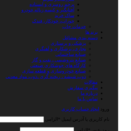
پرچم رومیزی و ایستاده
آفتابگیر و کیسه زباله خودرو
ساک خرید
جوراب، خودکار، فندک
خدمات چاپ
برند ها
دسته بندی مشاغل
پزشکی و پرستاری
نجاری، برشکاری و آهنگری
صنایع ساختمانی
صنایع پتروشیمی ، نفت و گاز
کارگاه های جوشکاری صنعتی
صنایع خودروسازی و قطعه سازی
ذوب شیشه ، ریخته گری ،ذوب مواد معدنی
مقالات
پیگیری سفارش
درباره ما
تماس با ما
ورود
ایجاد حساب کاربری
نام کاربری یا آدرس ایمیل
*
الزامی
رمز عبور
*
الزامی