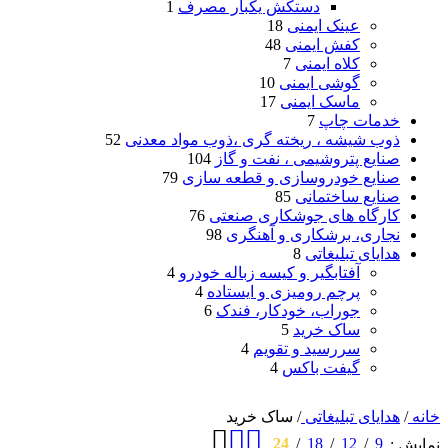
دستکش یکبار مصرف
1
عینک ایمنی
18
کفش ایمنی
48
کلاه ایمنی
7
گوشی ایمنی
10
ماسک ایمنی
17
خدمات چاپ
7
ذوب شیشه ، ریخته گری ،ذوب مواد معدنی
52
صنایع پتروشیمی ، نفت و گاز
104
صنایع خودروسازی و قطعه سازی
79
صنایع ساختمانی
85
کارگاه های جوشکاری صنعتی
76
نجاری، برشکاری و آهنگری
98
هدایای تبلیغاتی
8
آفتابگیر و کیسه زباله خودرو
4
پرچم رومیزی و ایستاده
4
جوراب، خودکار، فندک
6
ساک خرید
5
سررسید و تقویم
4
گیفت باکس
4
خانه
/
هدایای تبلیغاتی
/
ساک خرید
24
18
12
9
نمایش