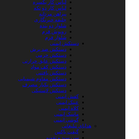
لباس کار یکسره
لباس کار دو تکه
پیراهن مردانه
جلیقه خبرنگاری
شلوار دو بنده
روپوش فرم
شلوار فرم
دستکش ایمنی
دستکش ضد برش
دستکش چرمی
دستکش عایق حرارتی
دستکش کف مواد
دستکش بافتنی
دستکش مقاوم شیمیایی
دستکش یکبار مصرف
دستکش لاستیکی
کفش ایمنی
عینک ایمنی
کلاه ایمنی
ماسک ایمنی
گوشی ایمنی
هدایای تبلیغاتی
گیفت باکس
سررسید و تقویم